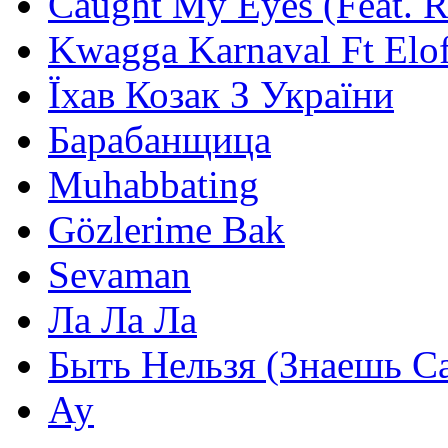
Caught My Eyes (Feat. 
Kwagga Karnaval Ft Elof
Їхав Козак З України
Барабанщица
Muhabbating
Gözlerime Bak
Sevaman
Ла Ла Ла
Быть Нельзя (Знаешь С
Ау